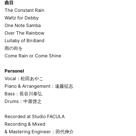
曲目
The Constant Rain
Waltz for Debby
One Note Samba
Over The Rainbow
Lullaby of Birdland
雨の街を
Come Rain or Come Shine
Personel
Vocal：松田あやこ
Piano & Arrangement：遠藤征志
Bass：長谷川泰弘
Drums：中屋啓之
Recorded at Studio FACULA
Recording & Mixed
& Mastering Engineer：田代伸介